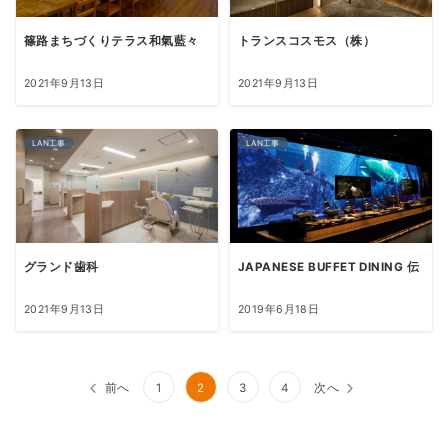
篠路まちづくりテラス和氣藍々
トランスコスモス（株）
2021年9月13日
2021年9月13日
LAN工事
LAN工事
グランド歯科
JAPANESE BUFFET DINING 伝
2021年9月13日
2019年6月18日
投
前へ
1
2
3
4
次へ
稿