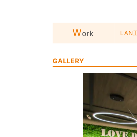
W
ork
LAN
GALLERY