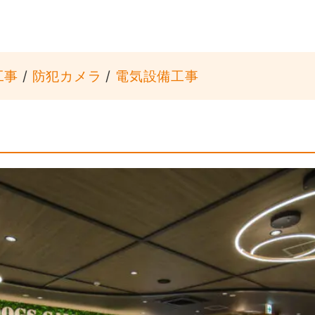
工事
/
防犯カメラ
/
電気設備工事