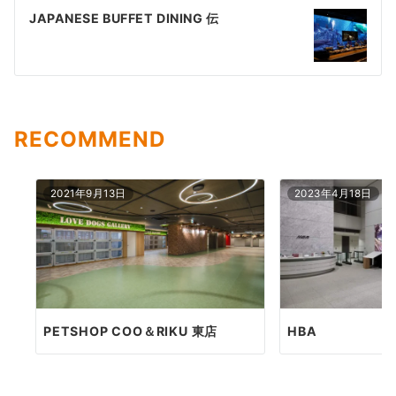
稿
JAPANESE BUFFET DINING 伝
ナ
ビ
ゲ
ー
RECOMMEND
シ
ョ
2021年9月13日
2023年4月18日
ン
PETSHOP COO＆RIKU 東店
HBA